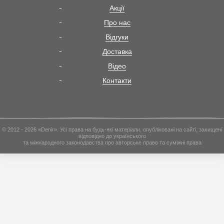
Акції
Про нас
Відгуки
Доставка
Відео
Контакти
© 2012 - 2026 «Denir». Усі права на будь-які матеріали, опубліковані на сайті, захищені
відповідно до українського
та міжнародного законодавства про авторське право та суміжні права