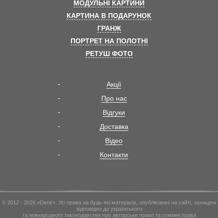
МОДУЛЬНІ КАРТИНИ
КАРТИНА В ПОДАРУНОК
ГРАНЖ
ПОРТРЕТ НА ПОЛОТНІ
РЕТУШ ФОТО
Акції
Про нас
Відгуки
Доставка
Відео
Контакти
© 2012 - 2026 «Denir». Усі права на будь-які матеріали, опубліковані на сайті, захищені
відповідно до українського
та міжнародного законодавства про авторське право та суміжні права