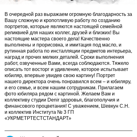
В очередной раз выражаем огромную благодарность за
Вашу сложную и кропотливую работу по созданию
портретов, которые являются настоящей семейной
реликвией для наших коллег, друзей и близких! Вы
настоящие мастера своего дела! Качественно
выполнены и прорисовка, и имитация под масло, и
рутинная работа по инсталляции предметов интерьера,
наград и прочих мелких деталей. Сроки выполнения
работ, озвученные Вами, всегда соблюдаются. Тяжело
описать тот восторг и удивление, которое испытывает
юбиляр, впервые увидев свою картину! Портрет
нашего директора очень понравился всем – и юбиляру,
и его семье, и всем нашим сотрудникам. Прилагаем
фото юбиляра рядом с картиной. Желаем Вам и
коллективу студии Denir здоровья, благополучия и
финансового процветания! С уважением, Шевкун С.Н.
и коллектив Института № 3 ГП
«УКРМЕТРТЕСТСТАНДАРТ»