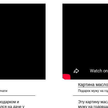
Картина масл
ечати
Подарок мужу на г
подарком и
Эту картину мас
лся на даче у
мужу на годовщи