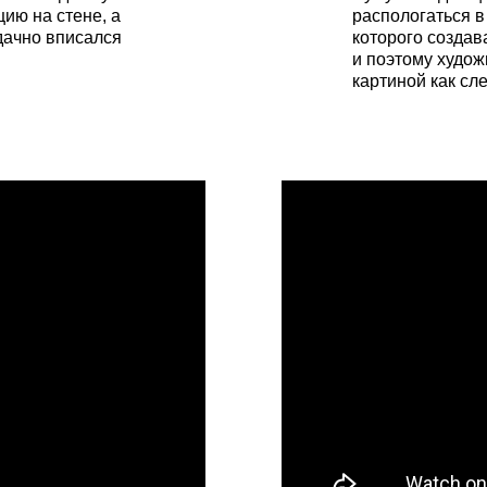
ию на стене, а
распологаться в
дачно вписался
которого создав
и поэтому худож
картиной как сле