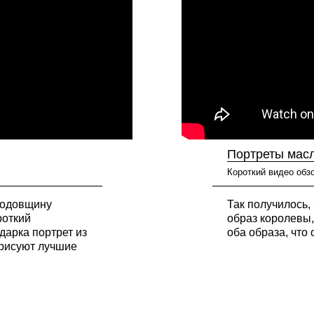
Портреты мас
Короткий видео обз
годовщину
Так получилось,
роткий
образ королевы,
дарка портрет из
оба образа, что 
 рисуют лучшие