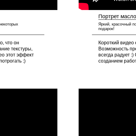
Портрет масло
 некоторых
Яркий, красочный по
подарок!
о, что он
Короткий видео 
ание текстуры,
Возможность пр
ео этот эффект
всегда радует :
потрогать :)
созданием работ