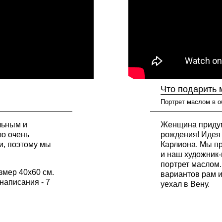
Что подарить 
Портрет маслом в о
льным и
Женщина придум
о очень
рождения! Идея 
и, поэтому мы
Карлиона. Мы п
и наш художник
портрет маслом
змер 40х60 см.
вариантов рам 
написания - 7
уехал в Вену.