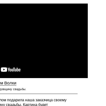
ом Волки
одовщину свадьбы.
лом подарила наша заказчица своему
ну свадьбы. Картина будет