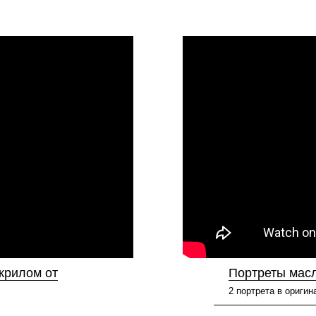
крилом от
Портреты масл
2 портрета в ориги